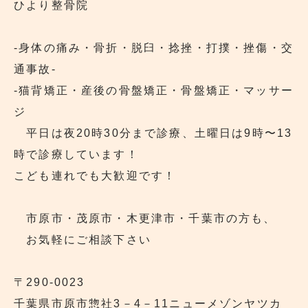
ひより整骨院
‐身体の痛み・骨折・脱臼・捻挫・打撲・挫傷・交
通事故‐
‐猫背矯正・産後の骨盤矯正・骨盤矯正・マッサー
ジ
平日は夜20時30分まで診療、土曜日は9時〜13
時で診療しています！
こども連れでも大歓迎です！
市原市・茂原市・木更津市・千葉市の方も、
お気軽にご相談下さい
〒290‐0023
千葉県市原市惣社3－4－11ニューメゾンヤツカ