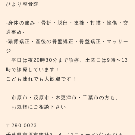
ひより整骨院
‐身体の痛み・骨折・脱臼・捻挫・打撲・挫傷・交
通事故‐
‐猫背矯正・産後の骨盤矯正・骨盤矯正・マッサー
ジ
平日は夜20時30分まで診療、土曜日は9時〜13
時で診療しています！
こども連れでも大歓迎です！
市原市・茂原市・木更津市・千葉市の方も、
お気軽にご相談下さい
〒290‐0023
千葉県市原市惣社3－4－11ニューメゾンヤツカ