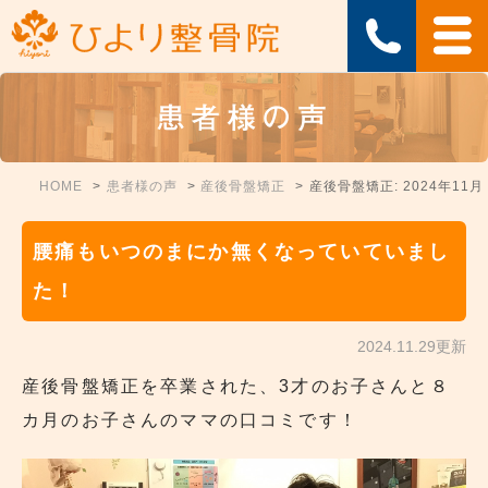
患者様の声
HOME
患者様の声
産後骨盤矯正
産後骨盤矯正: 2024年11月
腰痛もいつのまにか無くなっていていまし
た！
2024.11.29更新
産後骨盤矯正を卒業された、3才のお子さんと８
カ月のお子さんのママの口コミです！