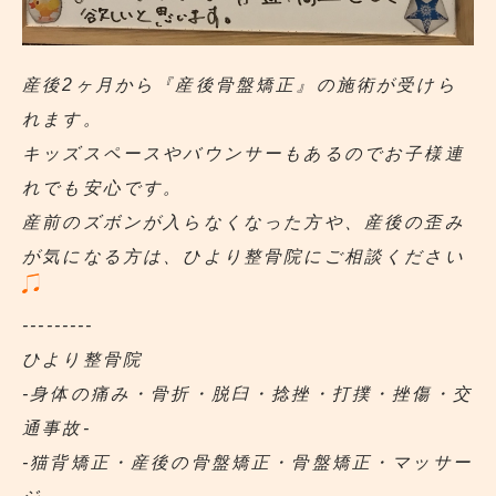
産後2ヶ月から『産後骨盤矯正』の施術が受けら
れます。
キッズスペースやバウンサーもあるのでお子様連
れでも安心です。
産前のズボンが入らなくなった方や、産後の歪み
が気になる方は、ひより整骨院にご相談ください
---------
ひより整骨院
‐身体の痛み・骨折・脱臼・捻挫・打撲・挫傷・交
通事故‐
‐猫背矯正・産後の骨盤矯正・骨盤矯正・マッサー