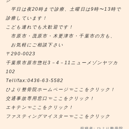
ジ
平日は夜20時まで診療、土曜日は9時〜13時で
診療しています！
こども連れでも大歓迎です！
市原市・茂原市・木更津市・千葉市の方も、
お気軽にご相談下さい
〒290‐0023
千葉県市原市惣社3－4－11ニューメゾンヤツカ
102
Tell/fax:0436-63-5582
ひより整骨院ホームページ
☜ここをクリック！
交通事故専用窓口
☜ここをクリック！
エキテン
☜ここをクリック！
ファスティングマイスター
☜ここをクリック
投稿者:
ひより整骨院