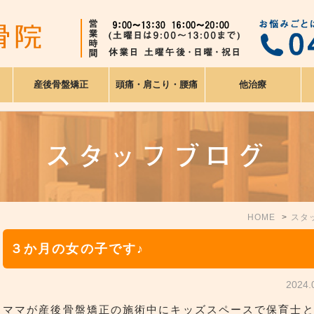
産後骨盤矯正
頭痛・肩こり・腰痛
他治療
スタッフブログ
HOME
スタ
３か月の女の子です♪
2024
ママが産後骨盤矯正の施術中にキッズスペースで保育士