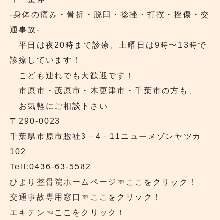
‐身体の痛み・骨折・脱臼・捻挫・打撲・挫傷・交
通事故‐
平日は夜20時まで診療、土曜日は9時〜13時で
診療しています！
こども連れでも大歓迎です！
市原市・茂原市・木更津市・千葉市の方も、
お気軽にご相談下さい
〒290‐0023
千葉県市原市惣社3－4－11ニューメゾンヤツカ
102
Tell:0436-63-5582
ひより整骨院ホームページ
☜ここをクリック！
交通事故専用窓口
☜ここをクリック！
エキテン
☜ここをクリック！