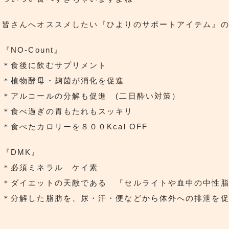
皆さんへオススメしたい『ひよりのサポートアイテム』
『NO-Count』
＊食後に飲むサプリメント
＊植物酵母・麹菌が消化を促進
＊アルコールの分解も促進 (二日酔い対策）
＊食べ過ぎの胃もたれもスッキリ
＊食べたカロリーを８００Kcal OFF
『DMK』
＊必須ミネラル ケイ素
＊ダイエットの天敵である 『セルライトや血中の中性
＊分解した脂肪を、尿・汗・便などから体外への排泄を