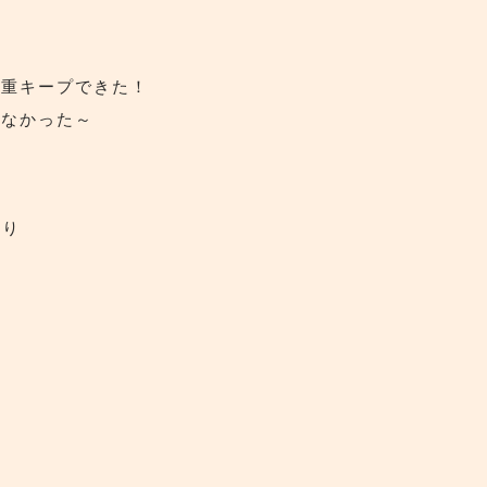
体重キープできた！
らなかった～
本入り