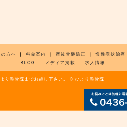
ての方へ
｜
料金案内
｜
産後骨盤矯正
｜
慢性症状治療
BLOG
｜
メディア掲載
｜
求人情報
ひより整骨院までお越し下さい。
© ひより整骨院